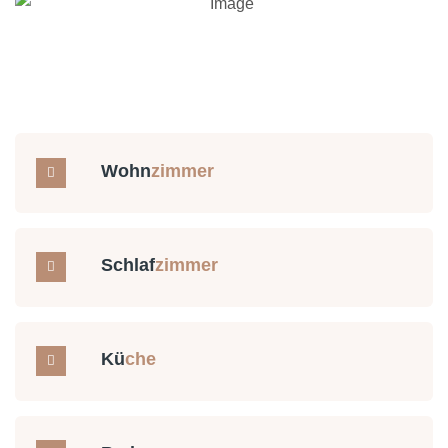
Wohn
zimmer
Schlaf
zimmer
Kü
che