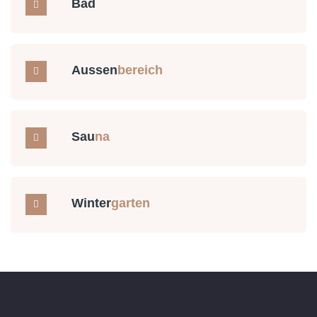
Bad
Aussen
bereich
Sau
na
Winter
garten