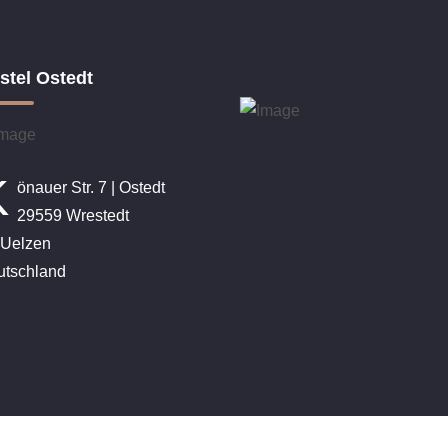
stel Ostedt
K
önauer Str. 7 | Ostedt
29559 Wrestedt
 Uelzen
utschland