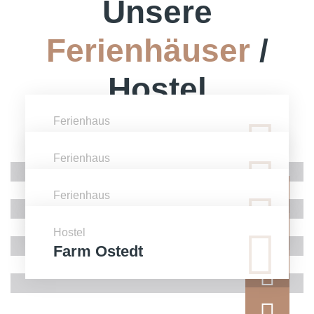
Unsere
Ferienhäuser
/
Hostel
Ferienhaus
Marielyst Perleuglevej
Ferienhaus
Marielyst Elsdyrstien
Ferienhaus
Mariental / Hankensbüttel
Hostel
Farm Ostedt