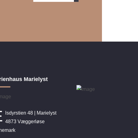
rienhaus Marielyst
E
lsdyrstien 48 | Marielyst
4873 Væggerløse
nemark