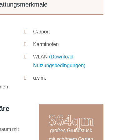
stattungsmerkmale
Carport
Karminofen
WLAN
(Download
Nutzungsbedingungen)
u.v.m.
onen
äre
538
raum mit
großes Grundstück
mit schönem Garten